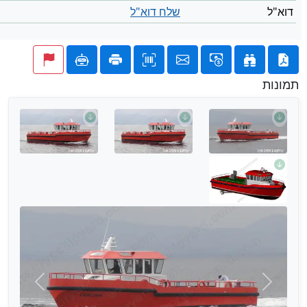
דוא"ל
שלח דוא"ל
תמונות
הבא
הקודם