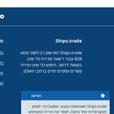
Ships.trade
מו
Ships.trade הוא שוק רב-לשוני מסוג
כל
B2B עבור רישומי מכירת כלי שיט,
כל
בקשות 'דרוש', חיפוש כלי שיט ויצירת
קשרים עסקיים ימיים ברחבי העולם.
חי
הו
הודעה
Ships.trade משתמשת בקובצי Cookie כדי לספק
פונקציונליות אתר נחוצה, לשפר את חוויית המשתמש