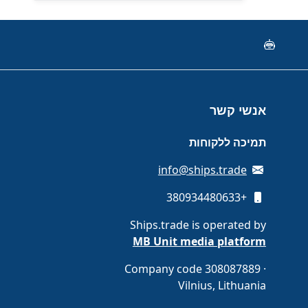
אנשי קשר
תמיכה ללקוחות
info@ships.trade
+380934480633
Ships.trade is operated by
MB Unit media platform
Company code 308087889 ·
Vilnius, Lithuania