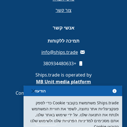
צור קשר
אנשי קשר
תמיכה ללקוחות
info@ships.trade
+380934480633
Ships.trade is operated by
MB Unit media platform
הודעה
Company code 308087889 · Vilnius, Lithuania
Ships.trade משתמשת בקובצי Cookie כדי לספק
פונקציונליות אתר נחוצה, לשפר את חוויית המשתמש
ולנתח את התנועה שלנו. על ידי שימוש באתר שלנו,
הירשם בחינם
הירשם
אתם מסכימים למדיניות הפרטיות שלנו ולשימוש שלנו
בקובצי Cookie.