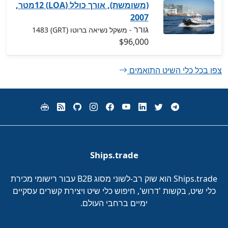
(משומשת), אורך כולל (LOA) 12מטר,
2007
גורר
- משקל נשיאה ברוטו (GRT) 1483
$96,000
צפו בכל כלי השיט התואמים
Ships.trade
Ships.trade הוא שוק רב-לשוני מסוג B2B עבור רישומי מכירת
כלי שיט, בקשות 'דרוש', חיפוש כלי שיט ויצירת קשרים עסקיים
ימיים ברחבי העולם.