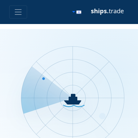
ships.
trade