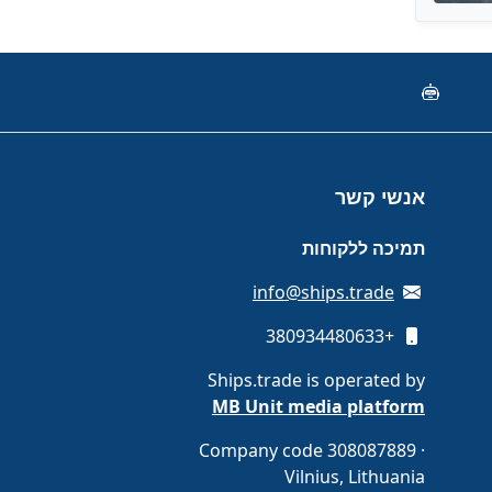
אנשי קשר
תמיכה ללקוחות
info@ships.trade
+380934480633
Ships.trade is operated by
MB Unit media platform
Company code 308087889 ·
Vilnius, Lithuania