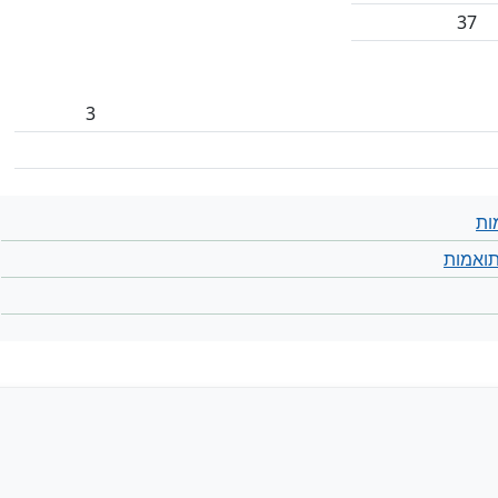
37
3
ות
ואמות